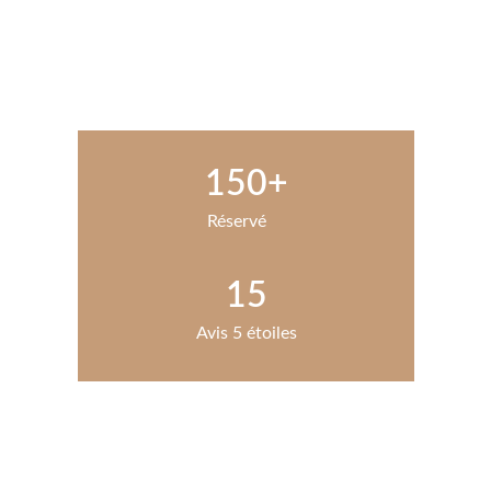
150+
Réservé
15
Avis 5 étoiles