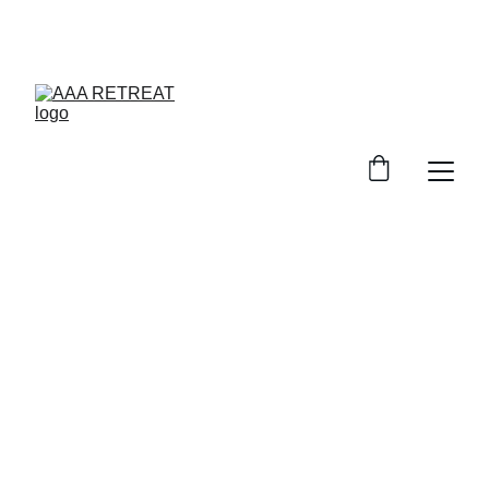
PROFITEZ DE -15% SUR VOTRE SÉJOUR AVEC LE 
CODE NEIGE26
Échappée zen au 
cœur de l'Atlas 
marocain 